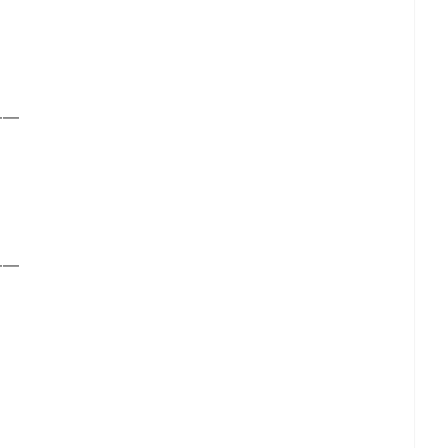
━━
━━