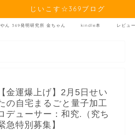
じいこす☆369ブログ
やん 369発明研究所 金ちゃん
kindle本
レビュ
【金運爆上げ】2月5日せい
たの自宅まるごと量子加工
ロデューサー：和究.（究ち
緊急特別募集】