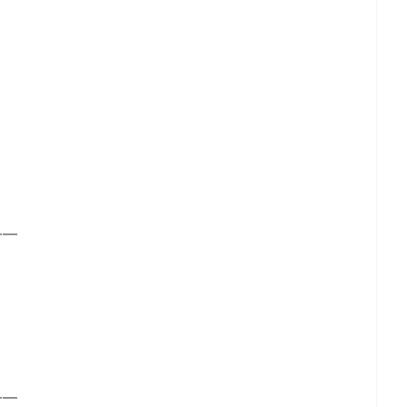
━━
━━