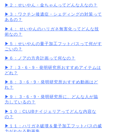
▶︎２：せいやん・金ちゃんってどんな人なの？
▶︎３：ワクチン後遺症・シェディングの対策って
あるの？
▶︎４： せいやんのハリガネ無害化ってどんな技
術なの？
▶︎５：せいやんの量子加工フットバスって何がす
ごいの？
▶︎６：ノアの方舟計画って何なの？
▶︎７：3・6・9・発明研究所おすすめアイテムは
どれ？
▶︎８： 3・6・9・発明研究所おすすめ動画はど
れ？
▶︎９： 3・6・9・発明研究所に、どんな人が協
力しているの？
▶︎１０：CLUBナイジェリアってどんな内容な
の？
▶︎１１：ハリガネ破壊＆量子加工フットバスの威
力がわかる動画集