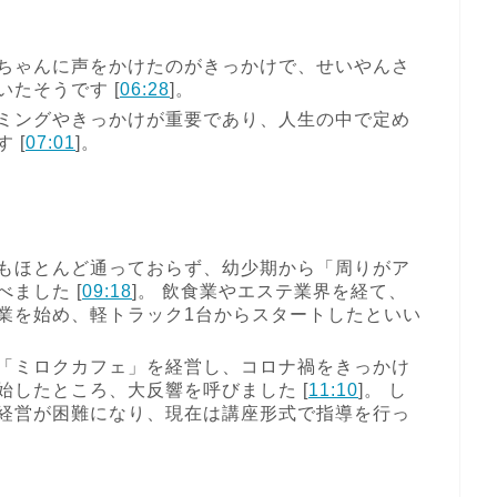
ちゃんに声をかけたのがきっかけで、せいやんさ
たそうです [
06:28
]。
ミングやきっかけが重要であり、人生の中で定め
 [
07:01
]。
もほとんど通っておらず、幼少期から「周りがア
ました [
09:18
]。 飲食業やエステ業界を経て、
業を始め、軽トラック1台からスタートしたといい
「ミロクカフェ」を経営し、コロナ禍をきっかけ
始したところ、大反響を呼びました [
11:10
]。 し
経営が困難になり、現在は講座形式で指導を行っ