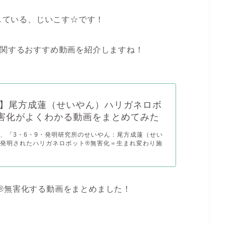
材している、じいこす☆です！
に関するおすすめ動画を紹介しますね！
】尾方成蓮（せいやん）ハリガネロボ
害化がよくわかる動画をまとめてみた
、「3・6・9・発明研究所のせいやん：尾方成蓮（せい
発明されたハリガネロボット®無害化＝生まれ変わり施
®無害化する動画をまとめました！