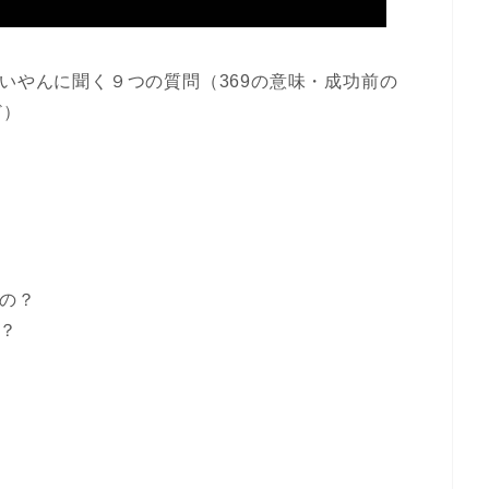
せいやんに聞く９つの質問（369の意味・成功前の
ど）
たの？
の？