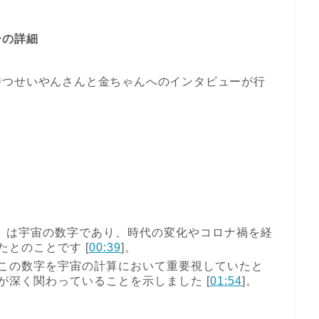
ーの詳細
持つせいやんさんと金ちゃんへのインタビューが行
9」は宇宙の数字であり、時代の変化やコロナ禍を経
とのことです [
00:39
]。
この数字を宇宙の計算において重要視していたと
が深く関わっていることを示しました [
01:54
]。