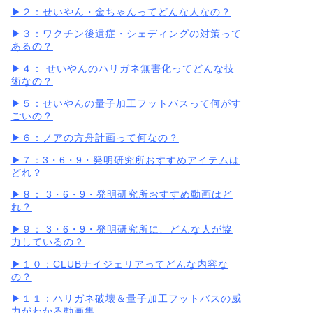
▶︎２：せいやん・金ちゃんってどんな人なの？
▶︎３：ワクチン後遺症・シェディングの対策って
あるの？
▶︎４： せいやんのハリガネ無害化ってどんな技
術なの？
▶︎５：せいやんの量子加工フットバスって何がす
ごいの？
▶︎６：ノアの方舟計画って何なの？
▶︎７：3・6・9・発明研究所おすすめアイテムは
どれ？
▶︎８： 3・6・9・発明研究所おすすめ動画はど
れ？
▶︎９： 3・6・9・発明研究所に、どんな人が協
力しているの？
▶︎１０：CLUBナイジェリアってどんな内容な
の？
▶︎１１：ハリガネ破壊＆量子加工フットバスの威
力がわかる動画集