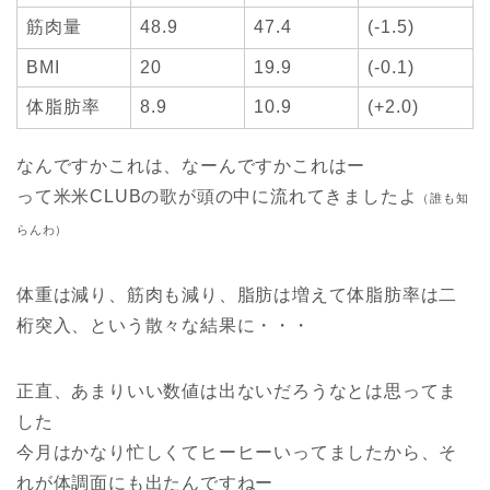
筋肉量
48.9
47.4
(-1.5)
BMI
20
19.9
(-0.1)
体脂肪率
8.9
10.9
(+2.0)
なんですかこれは、なーんですかこれはー
って米米CLUBの歌が頭の中に流れてきましたよ
（誰も知
らんわ）
体重は減り、筋肉も減り、脂肪は増えて体脂肪率は二
桁突入、という散々な結果に・・・
正直、あまりいい数値は出ないだろうなとは思ってま
した
今月はかなり忙しくてヒーヒーいってましたから、そ
れが体調面にも出たんですねー