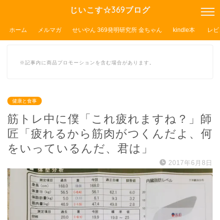
じいこす☆369ブログ
ホーム
メルマガ
せいやん 369発明研究所 金ちゃん
kindle本
レビ
※記事内に商品プロモーションを含む場合があります。
健康と食事
筋トレ中に僕「これ疲れますね？」師
匠「疲れるから筋肉がつくんだよ、何
をいっているんだ、君は」
2017年6月8日