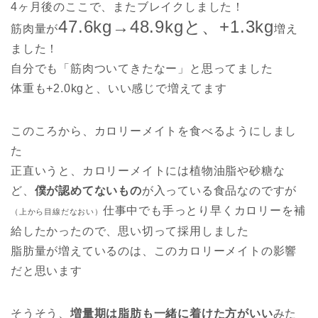
4ヶ月後のここで、またブレイクしました！
47.6kg→48.9kgと、+1.3kg
筋肉量が
増え
ました！
自分でも「筋肉ついてきたなー」と思ってました
体重も+2.0kgと、いい感じで増えてます
このころから、カロリーメイトを食べるようにしまし
た
正直いうと、カロリーメイトには植物油脂や砂糖な
ど、
僕が認めてないもの
が入っている食品なのですが
仕事中でも手っとり早くカロリーを補
（上から目線だなおい）
給したかったので、思い切って採用しました
脂肪量が増えているのは、このカロリーメイトの影響
だと思います
そうそう、
増量期は脂肪も一緒に着けた方がいい
みた