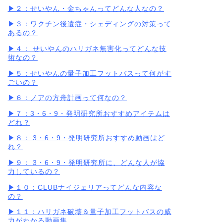
▶︎２：せいやん・金ちゃんってどんな人なの？
▶︎３：ワクチン後遺症・シェディングの対策って
あるの？
▶︎４： せいやんのハリガネ無害化ってどんな技
術なの？
▶︎５：せいやんの量子加工フットバスって何がす
ごいの？
▶︎６：ノアの方舟計画って何なの？
▶︎７：3・6・9・発明研究所おすすめアイテムは
どれ？
▶︎８： 3・6・9・発明研究所おすすめ動画はど
れ？
▶︎９： 3・6・9・発明研究所に、どんな人が協
力しているの？
▶︎１０：CLUBナイジェリアってどんな内容な
の？
▶︎１１：ハリガネ破壊＆量子加工フットバスの威
力がわかる動画集